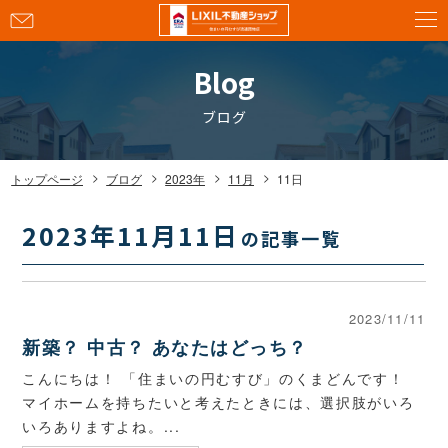
お
問
い
Blog
合
わ
ブログ
せ
トップページ
ブログ
2023年
11月
11日
2023年11月11日
の記事一覧
2023/11/11
新築？ 中古？ あなたはどっち？
こんにちは！ 「住まいの円むすび」のくまどんです！
マイホームを持ちたいと考えたときには、選択肢がいろ
いろありますよね。...