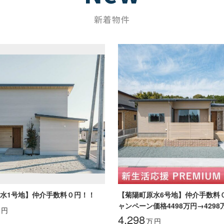
新着物件
水1号地】仲介手数料０円！！
【菊陽町原水6号地】仲介手数料
ャンペーン価格4498万円→4298
円
4,298
万
円