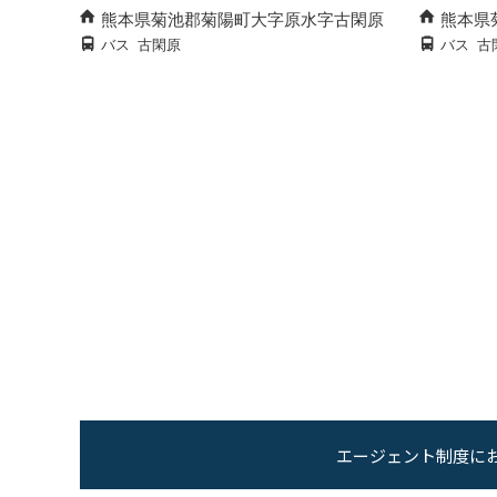
熊本県菊池郡菊陽町大字原水字古閑原
熊本県
バス
古閑原
バス
古
エージェント制度に