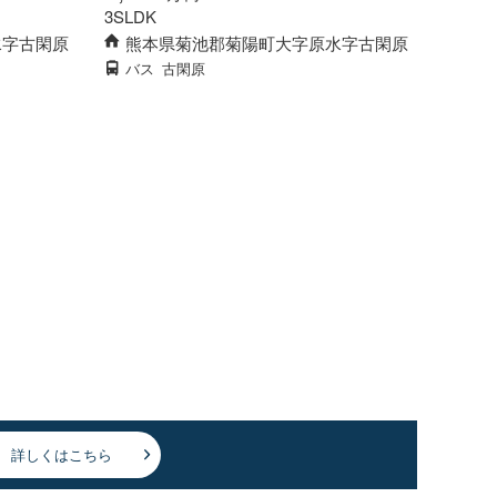
3SLDK
水字古閑原
熊本県菊池郡菊陽町大字原水字古閑原
バス
古閑原
詳しくはこちら