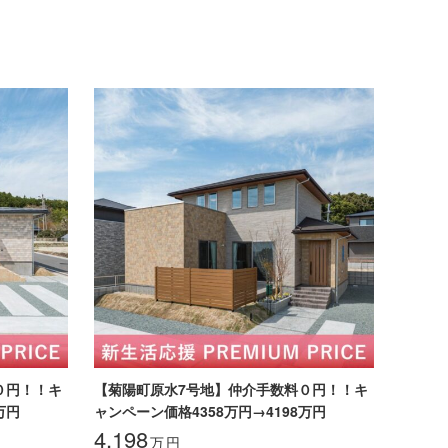
０円！！キ
【菊陽町原水7号地】仲介手数料０円！！キ
万円
ャンペーン価格4358万円→4198万円
4,198
万
円