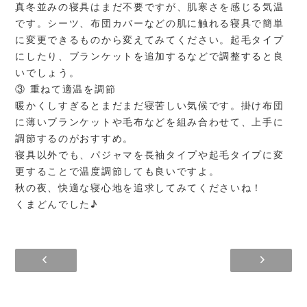
真冬並みの寝具はまだ不要ですが、肌寒さを感じる気温
です。シーツ、布団カバーなどの肌に触れる寝具で簡単
に変更できるものから変えてみてください。起毛タイプ
にしたり、ブランケットを追加するなどで調整すると良
いでしょう。
③ 重ねて適温を調節
暖かくしすぎるとまだまだ寝苦しい気候です。掛け布団
に薄いブランケットや毛布などを組み合わせて、上手に
調節するのがおすすめ。
寝具以外でも、パジャマを長袖タイプや起毛タイプに変
更することで温度調節しても良いですよ。
秋の夜、快適な寝心地を追求してみてくださいね！
くまどんでした♪
和室は不要？ 見直されている和室の魅…
暖