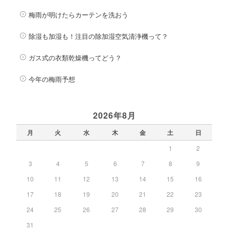
梅雨が明けたらカーテンを洗おう
除湿も加湿も！注目の除加湿空気清浄機って？
ガス式の衣類乾燥機ってどう？
今年の梅雨予想
2026年8月
月
火
水
木
金
土
日
1
2
3
4
5
6
7
8
9
10
11
12
13
14
15
16
17
18
19
20
21
22
23
24
25
26
27
28
29
30
31