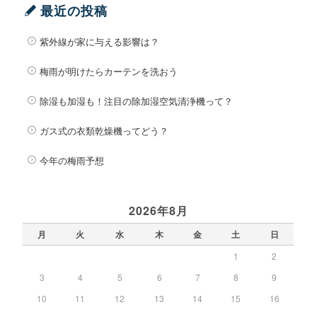
最近の投稿
紫外線が家に与える影響は？
梅雨が明けたらカーテンを洗おう
除湿も加湿も！注目の除加湿空気清浄機って？
ガス式の衣類乾燥機ってどう？
今年の梅雨予想
2026年8月
月
火
水
木
金
土
日
1
2
3
4
5
6
7
8
9
10
11
12
13
14
15
16