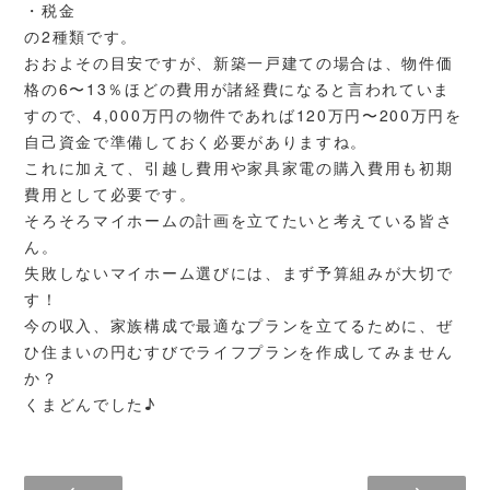
・税金
の2種類です。
おおよその目安ですが、新築一戸建ての場合は、物件価
格の6〜13％ほどの費用が諸経費になると言われていま
すので、4,000万円の物件であれば120万円〜200万円を
自己資金で準備しておく必要がありますね。
これに加えて、引越し費用や家具家電の購入費用も初期
費用として必要です。
そろそろマイホームの計画を立てたいと考えている皆さ
ん。
失敗しないマイホーム選びには、まず予算組みが大切で
す！
今の収入、家族構成で最適なプランを立てるために、ぜ
ひ住まいの円むすびでライフプランを作成してみません
か？
くまどんでした♪
家を買うときに調べたい「取引価格」の…
2