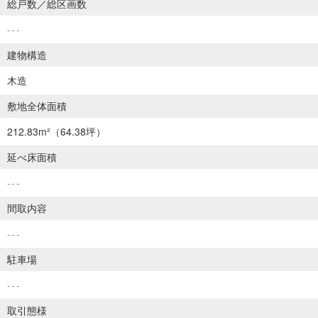
総戸数／総区画数
---
建物構造
木造
敷地全体面積
212.83m²
（64.38坪）
延べ床面積
---
間取内容
---
駐車場
---
取引態様