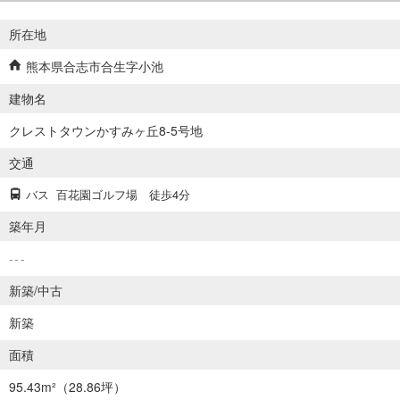
所在地
熊本県合志市合生字小池
建物名
クレストタウンかすみヶ丘8-5号地
交通
バス
百花園ゴルフ場
徒歩4分
築年月
---
新築/中古
新築
面積
95.43m²
（28.86坪）