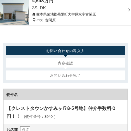
4,548
万
円
3SLDK
熊本県菊池郡菊陽町大字原水字古閑原
バス
古閑原
お問い合わせ内容入力
内容確認
お問い合わせ完了
物件名
【クレストタウンかすみヶ丘8-5号地】仲介手数料０
円！！
（物件番号：3940
）
お名前
必須