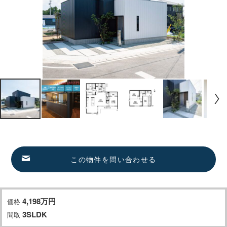
この物件を問い合わせる
4,198
万
円
価格
3SLDK
間取