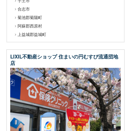
宇土市
合志市
菊池郡菊陽町
阿蘇郡西原村
上益城郡益城町
LIXIL不動産ショップ 住まいの円むすび流通団地
店