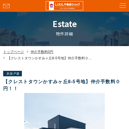
お
問
い
Estate
合
わ
物件詳細
せ
トップページ
仲介手数料0円
【クレストタウンかすみヶ丘8-5号地】仲介手数料０円！！
新築戸建
【クレストタウンかすみヶ丘8-5号地】仲介手数料０
円！！